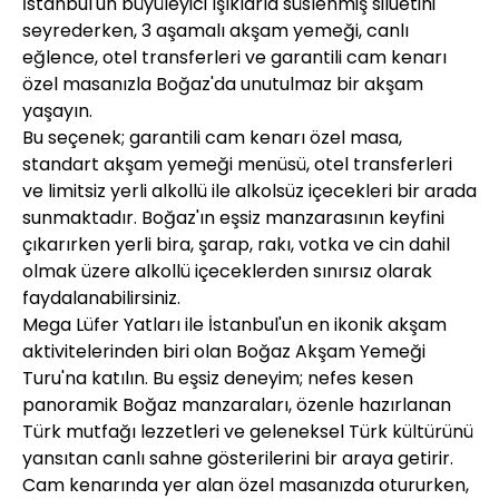
İstanbul'un büyüleyici ışıklarla süslenmiş siluetini
seyrederken, 3 aşamalı akşam yemeği, canlı
eğlence, otel transferleri ve garantili cam kenarı
özel masanızla Boğaz'da unutulmaz bir akşam
yaşayın.
Bu seçenek; garantili cam kenarı özel masa,
standart akşam yemeği menüsü, otel transferleri
ve limitsiz yerli alkollü ile alkolsüz içecekleri bir arada
sunmaktadır. Boğaz'ın eşsiz manzarasının keyfini
çıkarırken yerli bira, şarap, rakı, votka ve cin dahil
olmak üzere alkollü içeceklerden sınırsız olarak
faydalanabilirsiniz.
Mega Lüfer Yatları ile İstanbul'un en ikonik akşam
aktivitelerinden biri olan Boğaz Akşam Yemeği
Turu'na katılın. Bu eşsiz deneyim; nefes kesen
panoramik Boğaz manzaraları, özenle hazırlanan
Türk mutfağı lezzetleri ve geleneksel Türk kültürünü
yansıtan canlı sahne gösterilerini bir araya getirir.
Cam kenarında yer alan özel masanızda otururken,