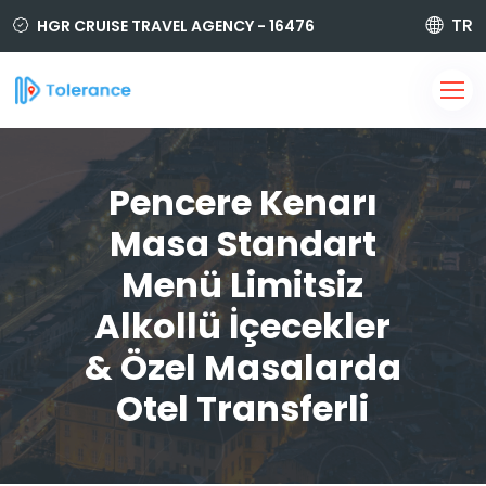
TR
HGR CRUISE TRAVEL AGENCY - 16476
50 420 6464
@tolerancetravel.com.tr
Yeni Üyelik
Üye Girişi
Pencere Kenarı
Masa Standart
Menü Limitsiz
Alkollü İçecekler
& Özel Masalarda
Otel Transferli