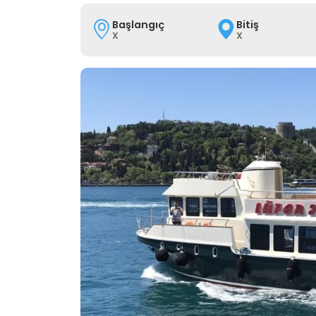
Başlangıç
Bitiş
X
X