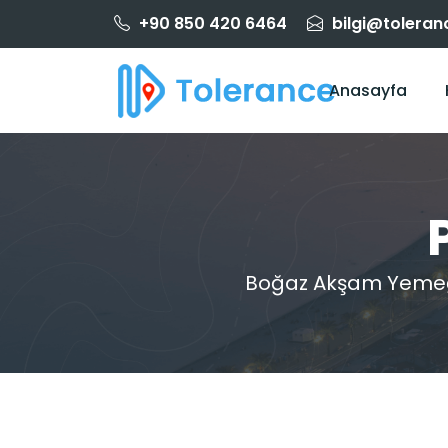
+90 850 420 6464
bilgi@toleran
Anasayfa
Boğaz Akşam Yemeği