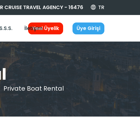
 CRUISE TRAVEL AGENCY - 16476
TR
S.S.S.
İletişim
Yeni Üyelik
Üye Girişi
l
Private Boat Rental