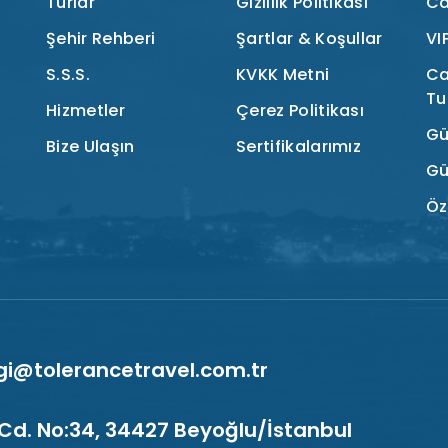
Turlar
Gizlilik Politikası
Ca
Şehir Rehberi
Şartlar & Koşullar
VI
S.S.S.
KVKK Metni
Ca
Tu
Hizmetler
Çerez Politikası
Gü
Bize Ulaşın
Sertifikalarımız
Gü
Öz
lgi@tolerancetravel.com.tr
Cd. No:34, 34427 Beyoğlu/İstanbul