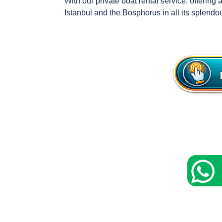
With our private boat rental service, offering
Istanbul and the Bosphorus in all its splendou