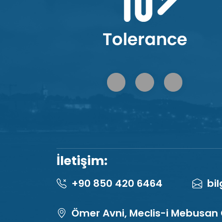
İletişim:
+90 850 420 6464
bi
Ömer Avni, Meclis-i Mebusan 