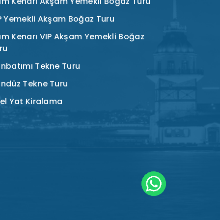
m Kenarı Akşam Yemekli Boğaz Turu
P Yemekli Akşam Boğaz Turu
m Kenarı VIP Akşam Yemekli Boğaz
ru
nbatımı Tekne Turu
ndüz Tekne Turu
el Yat Kiralama