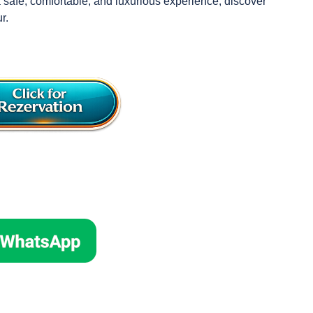
 a safe, comfortable, and luxurious experience, discover 
r.