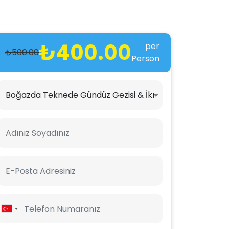
₺400.00
per
₺500.00
Person