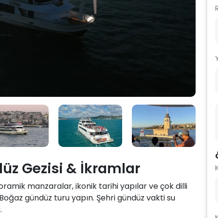
z Gezisi & İkramlar
ramik manzaralar, ikonik tarihi yapılar ve çok dilli
ir Boğaz gündüz turu yapın. Şehri gündüz vakti su
.