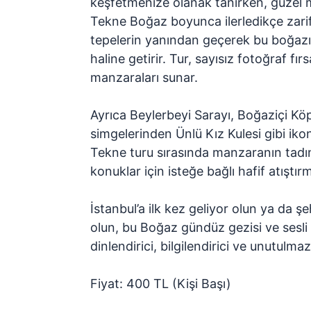
keşfetmenize olanak tanırken, güzel m
Tekne Boğaz boyunca ilerledikçe zarif 
tepelerin yanından geçerek bu boğazı 
haline getirir. Tur, sayısız fotoğraf fır
manzaraları sunar.
Ayrıca
Beylerbeyi Sarayı, Boğaziçi Kö
simgelerinden Ünlü Kız Kulesi
gibi iko
Tekne turu sırasında manzaranın tadını
konuklar için isteğe bağlı hafif atıştır
İstanbul’a ilk kez geliyor olun ya da 
olun, bu
Boğaz gündüz gezisi ve sesli
dinlendirici, bilgilendirici ve unutulmaz
Fiyat: 400 TL (Kişi Başı)