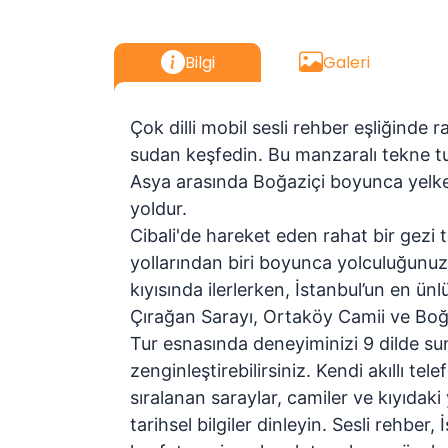
Bilgi
Galeri
Çok dilli mobil sesli rehber eşliğinde
ra
sudan keşfedin
. Bu manzaralı tekne t
Asya arasında Boğaziçi boyunca yelk
yoldur.
Cibali'de hareket eden rahat bir gezi 
yollarından biri boyunca yolculuğunu
kıyısında ilerlerken, İstanbul’un en ün
Çırağan Sarayı, Ortaköy Camii ve Boğ
Tur esnasında deneyiminizi
9 dilde su
zenginleştirebilirsiniz. Kendi akıllı t
sıralanan saraylar, camiler ve kıyıdaki
tarihsel bilgiler dinleyin. Sesli rehbe