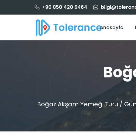
+90 850 420 6464
bilgi@toleran
Anasayfa
Boğ
Boğaz Akşam Yemeği Turu / Günd