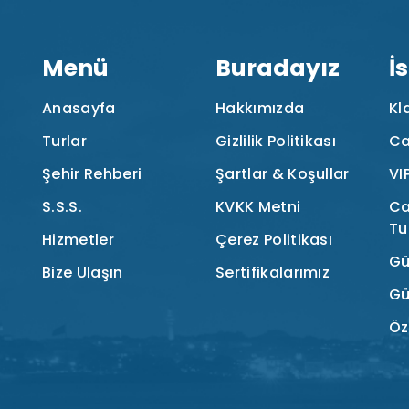
Menü
Buradayız
İ
Anasayfa
Hakkımızda
Kl
Turlar
Gizlilik Politikası
Ca
Şehir Rehberi
Şartlar & Koşullar
VI
S.S.S.
KVKK Metni
Ca
Tu
Hizmetler
Çerez Politikası
Gü
Bize Ulaşın
Sertifikalarımız
Gü
Öz