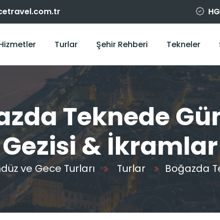
cetravel.com.tr
HGR
Hizmetler
Turlar
Şehir Rehberi
Tekneler
azda Teknede Gü
Gezisi & İkramlar
üz ve Gece Turları
Turlar
Boğazda Te