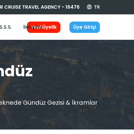
 CRUISE TRAVEL AGENCY - 16476
TR
S.S.S.
İletişim
Yeni Üyelik
Üye Girişi
ndüz
knede Gündüz Gezisi & İkramlar